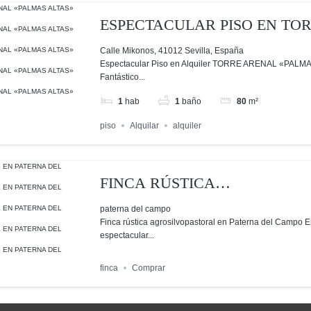
cado
ESPECTACULAR PISO EN TO
ARENAL «PALMAS ALTAS»
Calle Mikonos, 41012 Sevilla, España
Espectacular Piso en Alquiler TORRE ARENAL «PALMA
Fantástico...
1
hab
1
baño
80
m²
piso
Alquilar
alquiler
cado
FINCA RÚSTICA
AGROSILVOPASTORAL EN
paterna del campo
Finca rústica agrosilvopastoral en Paterna del Campo 
PATERNA DEL CAMPO (HUEL
espectacular...
finca
Comprar