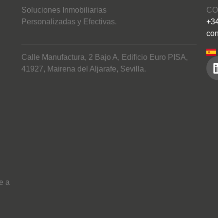
Soluciones Inmobiliarias
CO
Personalizadas y Efectivas.
+34
con
Calle Manufactura, 2 Bajo A, Edificio Euro PISA,
41927, Mairena del Aljarafe, Sevilla.
ce a