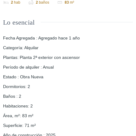
2
hab
2
baños
83
m²
Lo esencial
Fecha Agregada
:
Agregado hace 1 año
Categoría
:
Alquilar
Plantas
:
Planta 2ª exterior con ascensor
Período de alquiler
:
Anual
Estado
:
Obra Nueva
Dormitorios
:
2
Baños
:
2
Habitaciones
:
2
Área, m²
:
83
m²
Superficie
:
71
m²
Año de construcción
:
2025